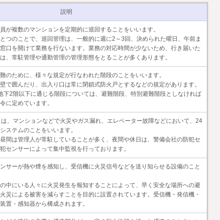
説明
員が複数のマンションを定期的に巡回することをいいます。
とつのことで、巡回管理は、一般的に週に2～3回、決められた曜日、午前ま
窓口を開けて業務を行ないます。業務の対応時間が少ないため、行き届いた
は、常駐管理や通勤管理の管理形態をとることが多くあります。
難のために、様々な規定が行なわれた階段のことをいいます。
壁で囲んだり、出入り口は常に閉鎖式防火戸とするなどの規定があります。
地下2階以下に通じる階段については、避難階段、特別避難階段としなければ
令に定めています。
とは、マンションなどで火災やガス漏れ、エレベーター故障などにおいて、24
システムのことをいいます。
昼間は管理人が常駐していることが多く、夜間や休日は、警備会社の防犯セ
犯センサーによって集中監視を行っております。
ンサーが熱や煙を感知し、受信機に火災信号などを送り知らせる設備のこと
の中にいる人々に火災発生を報知することによって、早く安全な場所への避
火災による被害を減らすことを目的に設置されています。受信機・発信機・
装置・感知器から構成されます。